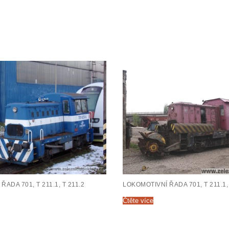
ADA 701, T 211.1, T 211.2
LOKOMOTIVNÍ ŘADA 701, T 211.1, 
Čtěte více