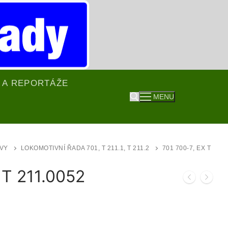
 A REPORTÁŽE
MENU
Hledat:
VY
LOKOMOTIVNÍ ŘADA 701, T 211.1, T 211.2
701 700-7, EX T
 T 211.0052