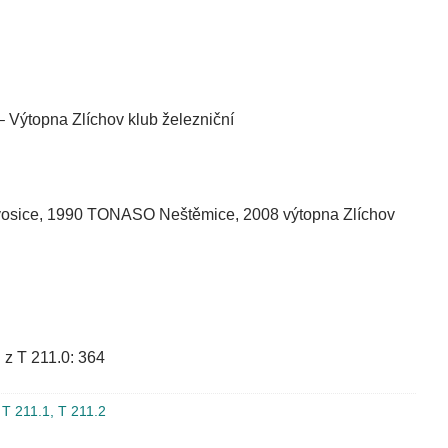
 – Výtopna Zlíchov klub železniční
osice, 1990 TONASO Neštěmice, 2008 výtopna Zlíchov
 z T 211.0: 364
 T 211.1, T 211.2