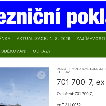
ÁNKA
AKTUALIZACE: 1. 8. 2026
ZAJÍMAVOSTI
PODĚKOVÁNÍ
ODKAZY
DOMŮ
MOTOROVÉ LOKOMOTI
211.0052
701 700-7, ex
Označení: 701 700-7,
ex T 211.0052