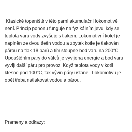
Klasické topeniště v této parní akumulační lokomotivě
není. Princip pohonu funguje na fyzikálním jevu, kdy se
teplota varu vody zvyšuje s tlakem. Lokomotivní kotel je
naplněn ze dvou třetin vodou a zbytek kotle je tlakován
párou na tlak 18 barů a tím stoupne bod varu na 200°C.
Upouštěním páry do válců je vyvíjena energie a bod varu
vyvíjí další páru pro provoz. Když teplota vody v kotli
klesne pod 100°C, tak vývin páry ustane. Lokomotivu je
opět třeba natlakovat vodou a párou.
Prameny a odkazy: