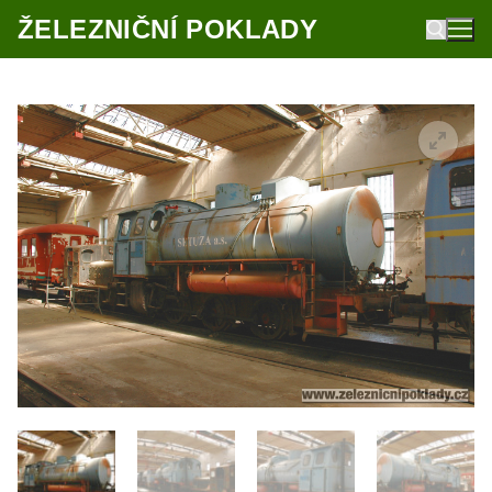
Přeskočit
ŽELEZNIČNÍ POKLADY
na
obsah
Hledat: