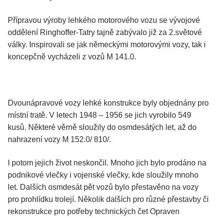
Přípravou výroby lehkého motorového vozu se vývojové
oddělení Ringhoffer-Tatry tajně zabývalo již za 2.světové
války. Inspirovali se jak německými motorovými vozy, tak i
koncepčně vycházeli z vozů M 141.0.
Dvounápravové vozy lehké konstrukce byly objednány pro
místní tratě. V letech 1948 – 1956 se jich vyrobilo 549
kusů. Některé věrně sloužily do osmdesátých let, až do
nahrazení vozy M 152.0/ 810/.
I potom jejich život neskončil. Mnoho jich bylo prodáno na
podnikové vlečky i vojenské vlečky, kde sloužily mnoho
let. Dalších osmdesát pět vozů bylo přestavěno na vozy
pro prohlídku trolejí. Několik dalších pro různé přestavby či
rekonstrukce pro potřeby technických čet Opraven