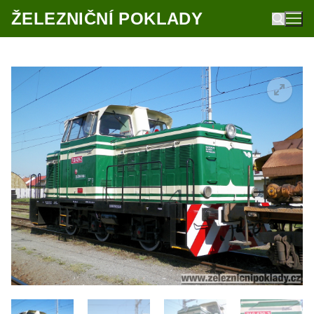
Přeskočit
ŽELEZNIČNÍ POKLADY
na
obsah
Hledat: