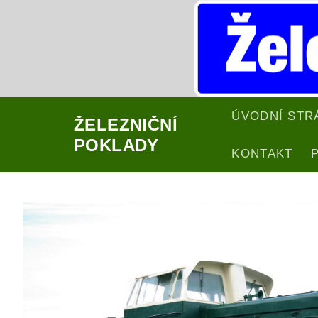
Přeskočit
na
obsah
ÚVODNÍ STR
ŽELEZNIČNÍ
POKLADY
KONTAKT