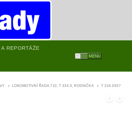
 A REPORTÁŽE
MENU
Hledat:
VY
LOKOMOTIVNÍ ŘADA 710, T 334.0, ROSNIČKA
T 334.0937