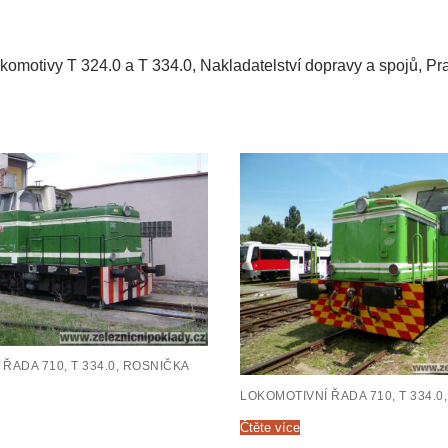
komotivy T 324.0 a T 334.0, Nakladatelství dopravy a spojů, Pr
ŘADA 710, T 334.0, ROSNIČKA
LOKOMOTIVNÍ ŘADA 710, T 334.0
Čtěte více