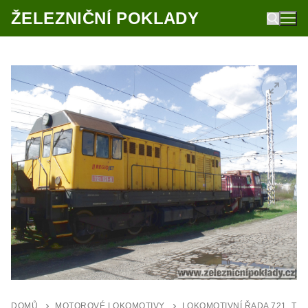
Přeskočit
ŽELEZNIČNÍ POKLADY
na
obsah
Hledat:
DOMŮ
MOTOROVÉ LOKOMOTIVY
LOKOMOTIVNÍ ŘADA 721, T