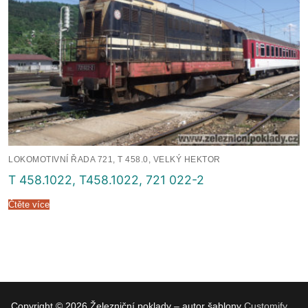
LOKOMOTIVNÍ ŘADA 721, T 458.0, VELKÝ HEKTOR
T 458.1022, T458.1022, 721 022-2
Čtěte více
Copyright © 2026 Železniční poklady – autor šablony
Customify
.