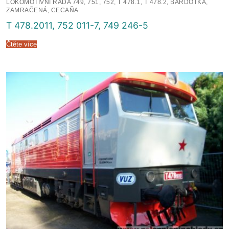
LOKOMOTIVNÍ ŘADA 749, 751, 752, T 478.1, T 478.2, BARDOTKA,
ZAMRAČENÁ, CECAŇA
T 478.2011, 752 011-7, 749 246-5
Čtěte více