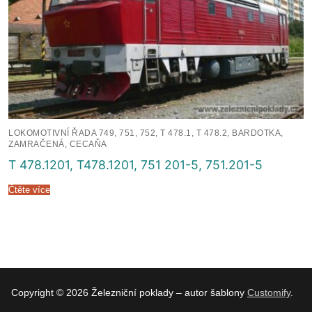
LOKOMOTIVNÍ ŘADA 749, 751, 752, T 478.1, T 478.2, BARDOTKA,
ZAMRAČENÁ, CECAŇA
T 478.1201, T478.1201, 751 201-5, 751.201-5
Čtěte více
Copyright © 2026 Železniční poklady – autor šablony
Customify
.