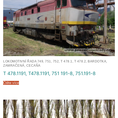
LOKOMOTIVNÍ ŘADA 749, 751, 752, T 478.1, T 478.2, BARDOTKA,
ZAMRAČENÁ, CECAŇA
T 478.1191, T478.1191, 751 191-8, 751.191-8
Čtěte více