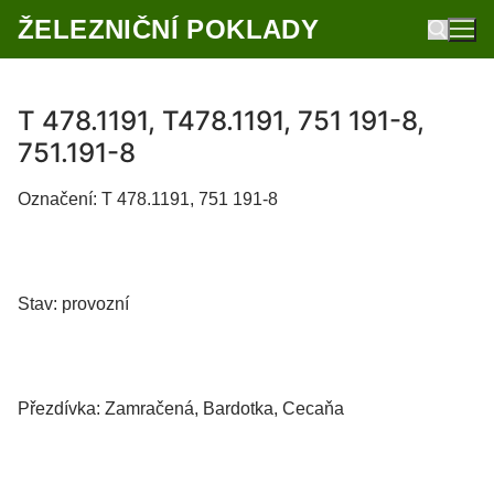
Přeskočit
ŽELEZNIČNÍ POKLADY
na
obsah
T 478.1191, T478.1191, 751 191-8,
Hledat:
751.191-8
Označení: T 478.1191, 751 191-8
Stav: provozní
Přezdívka: Zamračená, Bardotka, Cecaňa