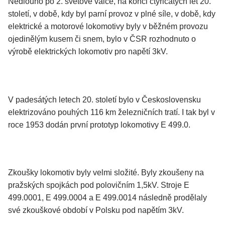
Nedlouho po 2. světové válce, na konci čtyřicátých let 20.
století, v době, kdy byl parní provoz v plné síle, v době, kdy
elektrické a motorové lokomotivy byly v běžném provozu
ojedinělým kusem či snem, bylo v ČSR rozhodnuto o
výrobě elektrických lokomotiv pro napětí 3kV.
V padesátých letech 20. století bylo v Československu
elektrizováno pouhých 116 km železničních tratí. I tak byl v
roce 1953 dodán první prototyp lokomotivy E 499.0.
Zkoušky lokomotiv byly velmi složité. Byly zkoušeny na
pražských spojkách pod polovičním 1,5kV. Stroje E
499.0001, E 499.0004 a E 499.0014 následně prodělaly
své zkouškové období v Polsku pod napětím 3kV.