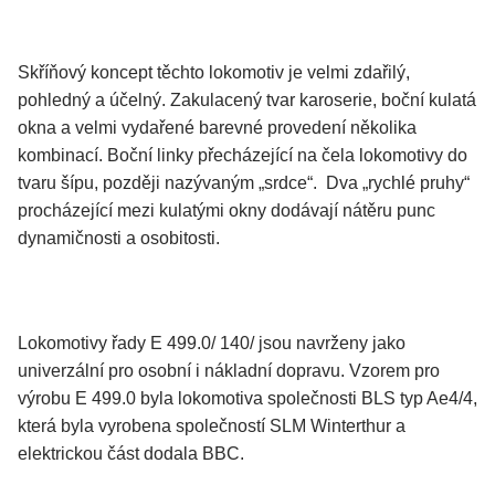
Skříňový koncept těchto lokomotiv je velmi zdařilý,
pohledný a účelný. Zakulacený tvar karoserie, boční kulatá
okna a velmi vydařené barevné provedení několika
kombinací. Boční linky přecházející na čela lokomotivy do
tvaru šípu, později nazývaným „srdce“. Dva „rychlé pruhy“
procházející mezi kulatými okny dodávají nátěru punc
dynamičnosti a osobitosti.
Lokomotivy řady E 499.0/ 140/ jsou navrženy jako
univerzální pro osobní i nákladní dopravu. Vzorem pro
výrobu E 499.0 byla lokomotiva společnosti BLS typ Ae4/4,
která byla vyrobena společností SLM Winterthur a
elektrickou část dodala BBC.