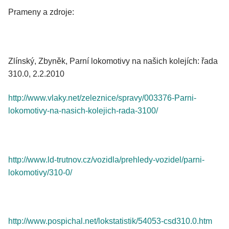
Prameny a zdroje:
Zlínský, Zbyněk, Parní lokomotivy na našich kolejích: řada
310.0, 2.2.2010
http://www.vlaky.net/zeleznice/spravy/003376-Parni-
lokomotivy-na-nasich-kolejich-rada-3100/
http://www.ld-trutnov.cz/vozidla/prehledy-vozidel/parni-
lokomotivy/310-0/
http://www.pospichal.net/lokstatistik/54053-csd310.0.htm