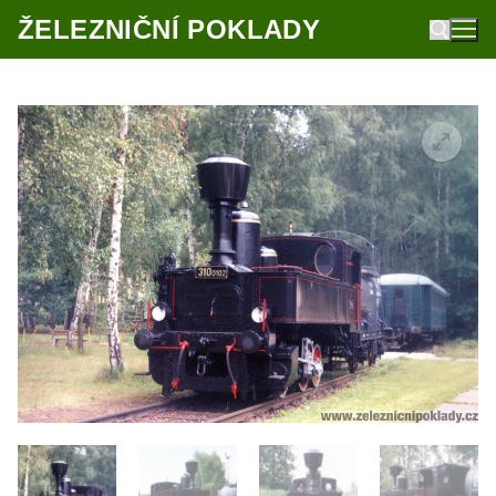
Přeskočit
ŽELEZNIČNÍ POKLADY
na
obsah
Hledat: