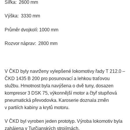
Šířka: 2600 mm
Výška: 3330 mm
Průměr dvojkolí: 1000 mm
Rozvor náprav: 2800 mm
V ČKD byly navrženy vylepšené lokomotivy řady T 212.0 –
ČKD 1435 B 200 pro posunovací a lehkou traťovou
službu. Hmotnost byla navýšena o dvě tuny, dosazen
kompresor 3 DSK 75, výkonnější motor a čtyř stupňová
pneumatická převodovka. Karoserie doznala změn
v partiích kabiny a krytů motoru.
V ČKD byl vyroben jeden prototyp. Výroba lokomotiv byla
zahájena v Turčianských strojírnách.