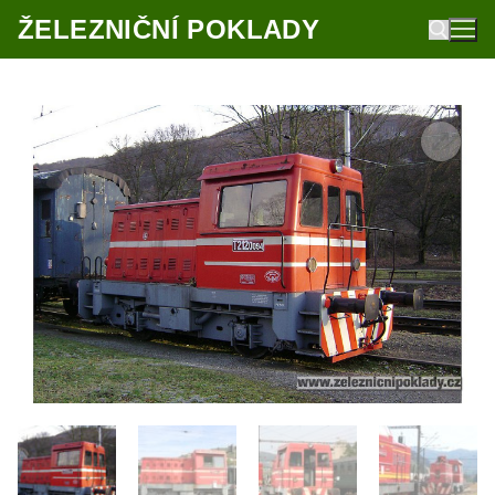
Přeskočit
ŽELEZNIČNÍ POKLADY
na
obsah
Hledat: