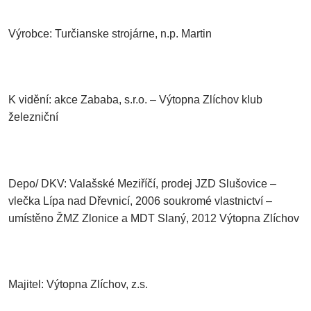
Výrobce: Turčianske strojárne, n.p. Martin
K vidění: akce Zababa, s.r.o. – Výtopna Zlíchov klub
železniční
Depo/ DKV: Valašské Meziříčí, prodej JZD Slušovice –
vlečka Lípa nad Dřevnicí, 2006 soukromé vlastnictví –
umístěno ŽMZ Zlonice a MDT Slaný, 2012 Výtopna Zlíchov
Majitel: Výtopna Zlíchov, z.s.