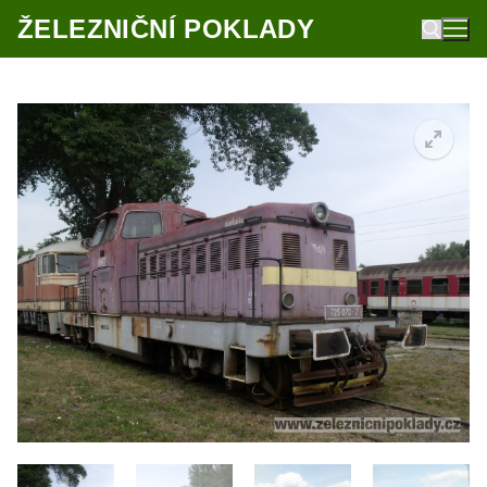
Přeskočit
ŽELEZNIČNÍ POKLADY
na
obsah
Hledat: