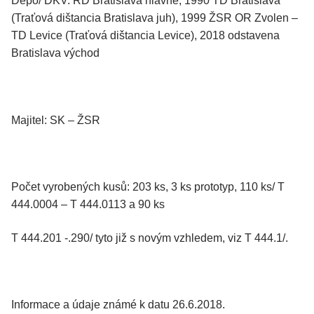
Depo/ DKV: RD Bratislava hlavné, 1990 TD Bratislava
(Traťová dištancia Bratislava juh), 1999 ŽSR OR Zvolen –
TD Levice (Traťová dištancia Levice), 2018 odstavena
Bratislava východ
Majitel: SK – ŽSR
Počet vyrobených kusů: 203 ks, 3 ks prototyp, 110 ks/ T
444.0004 – T 444.0113 a 90 ks
T 444.201 -.290/ tyto již s novým vzhledem, viz T 444.1/.
Informace a údaje známé k datu 26.6.2018.