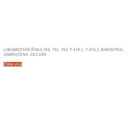
LOKOMOTIVNÍ ŘADA 749, 751, 752, T 478.1, T 478.2, BARDOTKA,
ZAMRAČENÁ, CECAŇA
Čtěte více