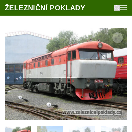
Přeskočit
ŽELEZNIČNÍ POKLADY
na
obsah
Hledat: