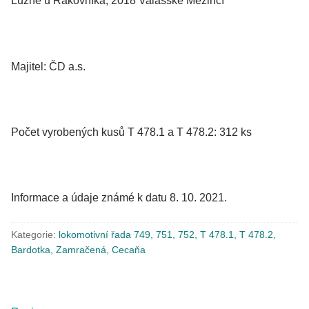
Lužné u Rakovníka, 2018 Valašské Meziříčí
Majitel: ČD a.s.
Počet vyrobených kusů T 478.1 a T 478.2: 312 ks
Informace a údaje známé k datu 8. 10. 2021.
Kategorie:
lokomotivní řada 749, 751, 752, T 478.1, T 478.2,
Bardotka, Zamračená, Cecaňa