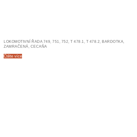
LOKOMOTIVNÍ ŘADA 749, 751, 752, T 478.1, T 478.2, BARDOTKA,
ZAMRAČENÁ, CECAŇA
Čtěte více