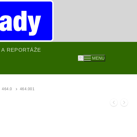
 A REPORTÁŽE
MENU
Hledat:
464.0
464.001