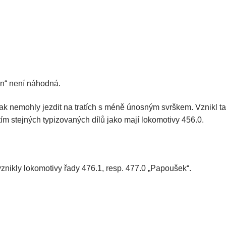
in“ není náhodná.
ak nemohly jezdit na tratích s méně únosným svrškem. Vznikl t
ím stejných typizovaných dílů jako mají lokomotivy 456.0.
nikly lokomotivy řady 476.1, resp. 477.0 „Papoušek“.